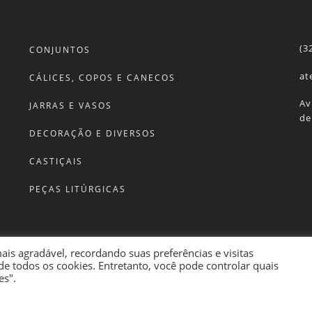
(3
CONJUNTOS
at
CÁLICES, COPOS E CANECOS
Av
JARRAS E VASOS
de
DECORAÇÃO E DIVERSOS
CASTIÇAIS
PEÇAS LITÚRGICAS
mais agradável, recordando suas preferências e visitas
de todos os cookies. Entretanto, você pode controlar quais
es".