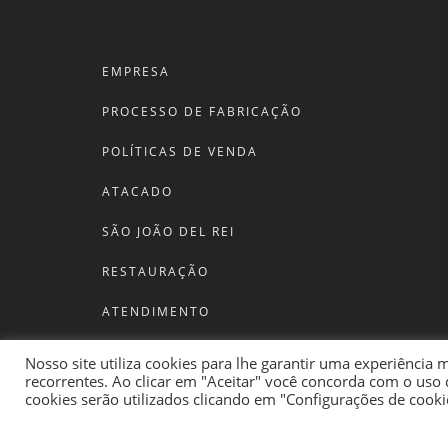
EMPRESA
PROCESSO DE FABRICAÇÃO
POLÍTICAS DE VENDA
ATACADO
SÃO JOÃO DEL REI
RESTAURAÇÃO
ATENDIMENTO
BLOG
Nosso site utiliza cookies para lhe garantir uma experiência 
recorrentes. Ao clicar em "Aceitar" você concorda com o uso 
cookies serão utilizados clicando em "Configurações de cooki