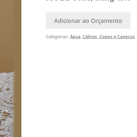
🔍
Adicionar ao Orçamento
Categorias:
Água
,
Cálices, Copos e Canecos