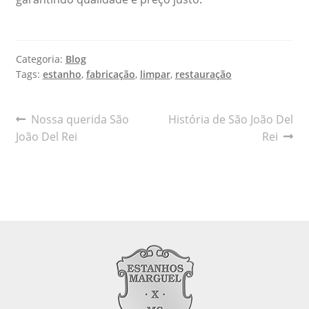
Categoria:
Blog
Tags:
estanho
,
fabricação
,
limpar
,
restauração
Navegação
Post
Próximo
Nossa querida São
História de São João Del
anterior:
post:
João Del Rei
Rei
de
Post