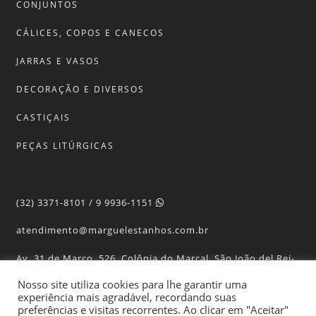
CONJUNTOS
CÁLICES, COPOS E CANECOS
JARRAS E VASOS
DECORAÇÃO E DIVERSOS
CASTIÇAIS
PEÇAS LITÚRGICAS
(32) 3371-8101 / 9 9936-1151
atendimento@marguelestanhos.com.br
Av. 31 de Março, 526, Colônia do Marçal, São João del Rei-
MG
Nosso site utiliza cookies para lhe garantir uma
experiência mais agradável, recordando suas
preferências e visitas recorrentes. Ao clicar em "Aceitar"